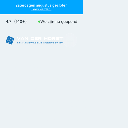
Zaterdagen augustus gesloten
Lees verder..
4.7
(140+)
We zijn nu geopend
De ideale
aanhangwagen vind je
bij ons
Wij hebben de ideale aanhangwagen voor je. Of je nu
particulier bent of ondernemer. Hovenier of stratenmaker.
Standaardkarren van bekende A-merken als Anssems, Henra
en Hulco of een op maat gemaakte HOKA-aanhangwagen uit
onze eigen werkplaats.