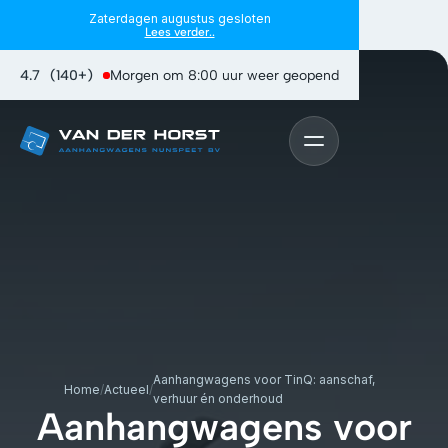
Zaterdagen augustus gesloten
Lees verder..
4.7
(140+)
Morgen om 8:00 uur weer geopend
Aanhangwagens voor TinQ: aanschaf,
Home
/
Actueel
/
verhuur én onderhoud
Aanhangwagens voor