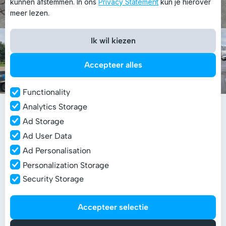
kunnen afstemmen. In ons
Privacy Statement
kun je hierover
meer lezen.
Ik wil kiezen
Accepteer alles
Functionality
Analytics Storage
Ad Storage
Ad User Data
Leen-aanhangwagen bij
Ad Personalisation
onderhoud
Personalization Storage
Security Storage
De aanhangwagens van TinQ komen jaarlijks bij ons
in de werkplaats voor onderhoud. “Dan krijgen we
netjes een mail", legt Emiel uit. “Ik kies zelf wanneer
Accepteer selectie
ik de wagens breng. En als het nodig is, krijgen we