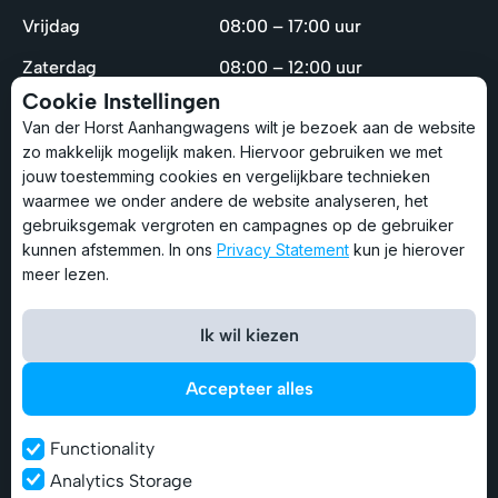
Vrijdag
08:00 – 17:00 uur
Zaterdag
08:00 – 12:00 uur
Cookie Instellingen
Zondag
Gesloten
Van der Horst Aanhangwagens wilt je bezoek aan de website
zo makkelijk mogelijk maken. Hiervoor gebruiken we met
Let op: Tussen 12.30 en 13.00 lunchen wij en zijn wij
jouw toestemming cookies en vergelijkbare technieken
niet bereikbaar.
waarmee we onder andere de website analyseren, het
gebruiksgemak vergroten en campagnes op de gebruiker
kunnen afstemmen. In ons
Privacy Statement
kun je hierover
Service & Contact
meer lezen.
Bel: 0341-270605
Ik wil kiezen
Stuur een e-mail
Accepteer alles
WhatsApp met een expert
Functionality
Analytics Storage
Aangesloten bij