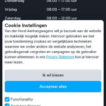
Donderdag
08:00 – 17:00 uur
Vrijdag
08:00 – 17:00 uur
Zaterdag
08:00 – 12:00 uur
Cookie Instellingen
Zondag
Gesloten
Van der Horst Aanhangwagens wilt je bezoek aan de website
zo makkelijk mogelijk maken. Hiervoor gebruiken we met
Let op: Tussen 12.30 en 13.00 lunchen wij en zijn wij
jouw toestemming cookies en vergelijkbare technieken
niet bereikbaar.
waarmee we onder andere de website analyseren, het
gebruiksgemak vergroten en campagnes op de gebruiker
kunnen afstemmen. In ons
Privacy Statement
kun je hierover
Service & Contact
meer lezen.
Bel: 0341-270605
Ik wil kiezen
Stuur een e-mail
Accepteer alles
WhatsApp met een expert
Functionality