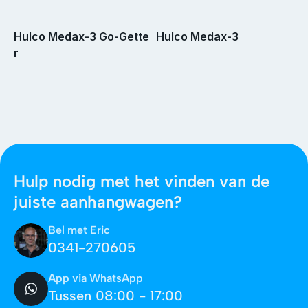
Hulco Medax-3 Go-Gette
Hulco Medax-3
r
Hulp nodig met het vinden van de
juiste aanhangwagen?
Bel met Eric
0341-270605
App via WhatsApp
Tussen 08:00 - 17:00