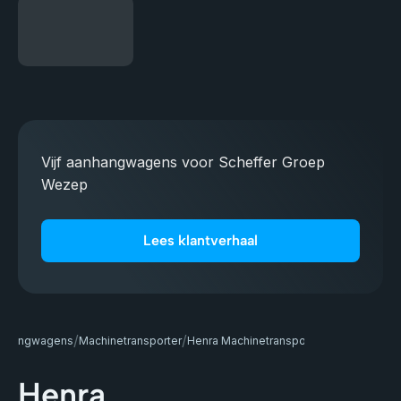
Vijf aanhangwagens voor Scheffer Groep
Wezep
Lees klantverhaal
/
/
aanhangwagens
Machinetransporter
Henra Machinetransporter tandemasser
Henra