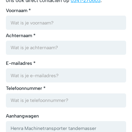
ons ook direct contacten op
0341-270605
.
Voornaam *
Achternaam *
E-mailadres *
Telefoonnummer *
Aanhangwagen