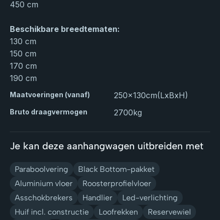
450 cm
Beschikbare breedtematen:
130 cm
150 cm
170 cm
190 cm
Maatvoeringen (vanaf)
250x130
cm
(LxBxH)
Bruto draagvermogen
2700
kg
Je kan deze aanhangwagen uitbreiden met
Paraboolvering
Black Bottom-pakket
Aluminium vloer
Roosterprofielvloer
Asschokbrekers
Handlier
Led-verlichting
Huif incl. constructie
Loofrekken
Reservewiel