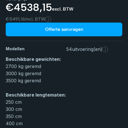
€
4538,15
excl. BTW
€
5491,16
incl. BTW
i
Offerte aanvragen
Modellen
54
uitvoering(en)
i
Beschikbare gewichten:
2700 kg geremd
3000 kg geremd
3500 kg geremd
Beschikbare lengtematen:
250 cm
300 cm
350 cm
400 cm