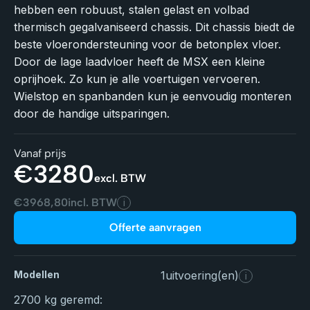
hebben een robuust, stalen gelast en volbad
thermisch gegalvaniseerd chassis. Dit chassis biedt de
beste vloerondersteuning voor de betonplex vloer.
Door de lage laadvloer heeft de MSX een kleine
oprijhoek. Zo kun je alle voertuigen vervoeren.
Wielstop en spanbanden kun je eenvoudig monteren
door de handige uitsparingen.
Vanaf prijs
€
3280
excl. BTW
€
3968,80
incl. BTW
i
Offerte aanvragen
Modellen
1
uitvoering(en)
i
2700 kg geremd: