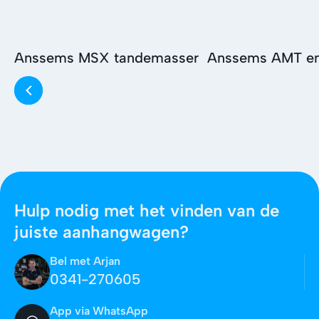
Anssems MSX tandemasser
Anssems AMT en
Hulp nodig met het vinden van de
juiste aanhangwagen?
Bel met Arjan
0341-270605
App via WhatsApp