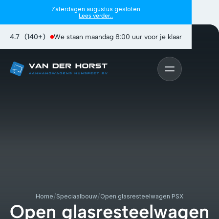
Zaterdagen augustus gesloten
Lees verder..
4.7
(140+)
We staan maandag 8:00 uur voor je klaar
/
/
Home
Speciaalbouw
Open glasresteelwagen PSX
Open glasresteelwagen