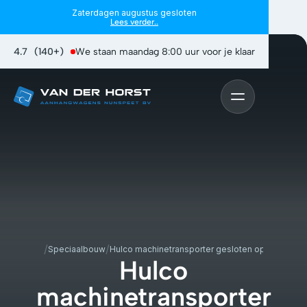
Zaterdagen augustus gesloten
Lees verder..
4.7
(140+)
We staan maandag 8:00 uur voor je klaar
/
/
Home
Speciaalbouw
Hulco machinetransporter gesloten opbouw
Hulco
machinetransporter