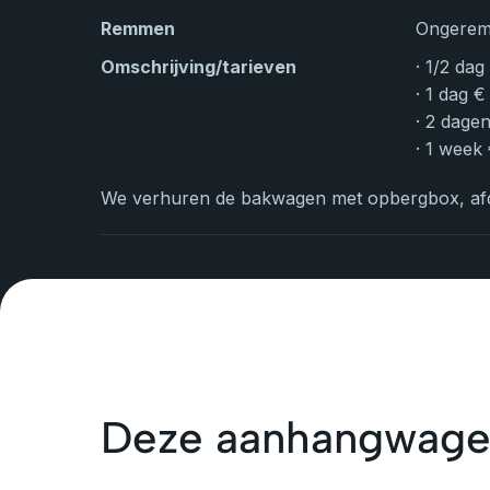
Remmen
Ongere
Omschrijving/tarieven
· 1/2 dag
· 1 dag €
· 2 dage
· 1 week
We verhuren de bakwagen met opbergbox, afde
Deze aanhangwage