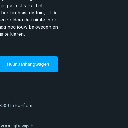
jn perfect voor het
bent in huis, de tuin, of de
eden voldoende ruimte voor
daag nog jouw bakwagen en
s te klaren.
Huur aanhangwagen
x30
(LxBxH)
cm
voor rijbewijs B