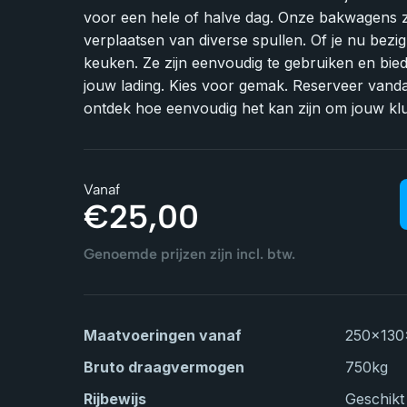
voor een hele of halve dag. Onze bakwagens zi
verplaatsen van diverse spullen. Of je nu bezig 
keuken. Ze zijn eenvoudig te gebruiken en bi
jouw lading. Kies voor gemak. Reserveer van
ontdek hoe eenvoudig het kan zijn om jouw klu
Vanaf
€
25,00
Genoemde prijzen zijn incl. btw.
Maatvoeringen vanaf
250x130
Bruto draagvermogen
750
kg
Rijbewijs
Geschikt 