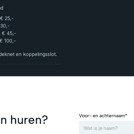
md
 € 25,-
 30,-
n € 45,-
 € 100,-
knet en koppelingsslot.
n huren?
Voor- en achternaam*