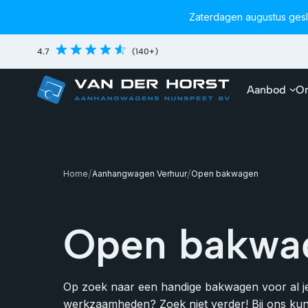
Zaterdagen augustus ges
4.7
(140+)
Aanbod
On
/
/
Home
Aanhangwagen Verhuur
Open bakwagen
Open bakwa
Op zoek naar een handige bakwagen voor al je
werkzaamheden? Zoek niet verder! Bij ons kun