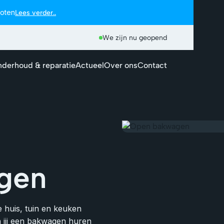
loten
Lees verder..
We zijn nu geopend
derhoud & reparatie
Actueel
Over ons
Contact
gen
 huis, tuin en keuken
 jij een bakwagen huren