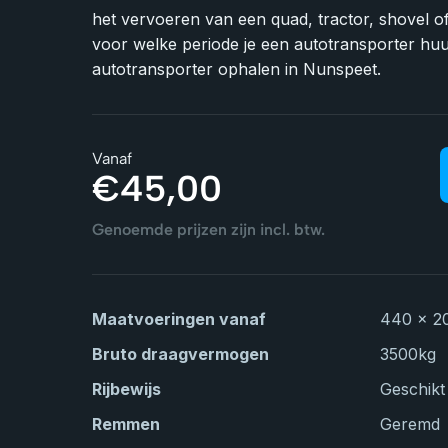
het vervoeren van een quad, tractor, shovel of
voor welke periode je een autotransporter huu
autotransporter ophalen in Nunspeet.
Vanaf
€
45,00
Genoemde prijzen zijn incl. btw.
Maatvoeringen vanaf
440 x 2
Bruto draagvermogen
3500
kg
Rijbewijs
Geschikt 
Remmen
Geremd