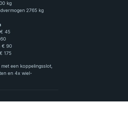
00 kg
advermogen 2765 kg
n
 € 45
 60
n € 90
 € 175
met een koppelingsslot,
oten en 4x wiel-