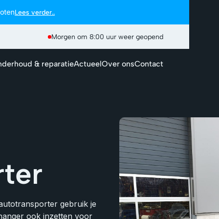
loten
Lees verder..
Morgen om 8:00 uur weer geopend
derhoud & reparatie
Actueel
Over ons
Contact
ter
autotransporter gebruik je
hanger ook inzetten voor